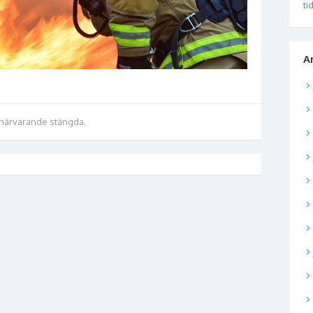
ti
A
 närvarande stängda.