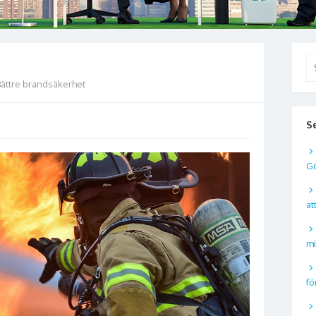
S
ef
Bättre brandsäkerhet
S
Gö
at
mi
fö