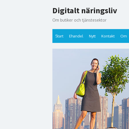
Hoppa
Digitalt näringsliv
till
innehåll
Om butiker och tjänstesektor
Start
Ehandel
Nytt
Kontakt
Om