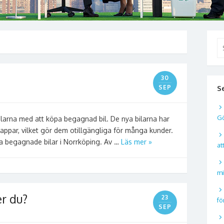
S
ef
30
SEP
S
Gö
delarna med att köpa begagnad bil. De nya bilarna har
lappar, vilket gör dem otillgängliga för många kunder.
da begagnade bilar i Norrköping. Av …
Läs mer »
at
mi
er du?
23
fö
SEP