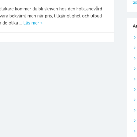
ti
andläkare kommer du bli skriven hos den Folktandvård
vara bekvämt men när pris, tillgänglighet och utbud
a de olika …
Läs mer »
A