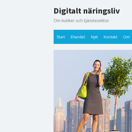
Hoppa
Digitalt näringsliv
till
innehåll
Om butiker och tjänstesektor
Start
Ehandel
Nytt
Kontakt
Om